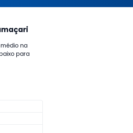
Camaçari
 médio na
abaixo para