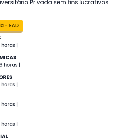
versitário Privada sem fins lucrativos
ia - EAD
S
 horas |
ÔMICAS
6 horas |
IORES
 horas |
 horas |
 horas |
IAL