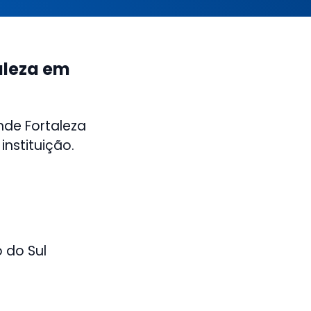
aleza em
nde Fortaleza
nstituição.
 do Sul