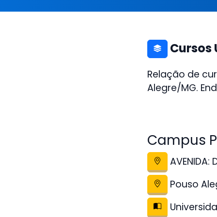
Cursos 
Relação de cu
Alegre/MG. End
Campus Po
AVENIDA: 
Pouso Ale
Universida