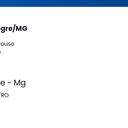
egre/MG
Pouso
.
e - Mg
TRO