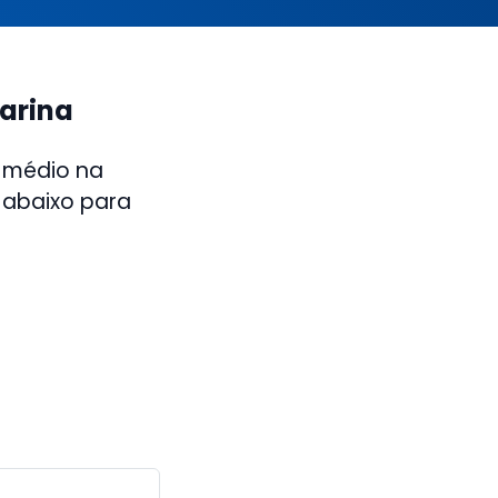
uarina
 médio na
s abaixo para