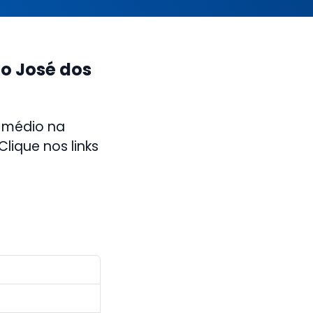
ão José dos
 médio na
lique nos links