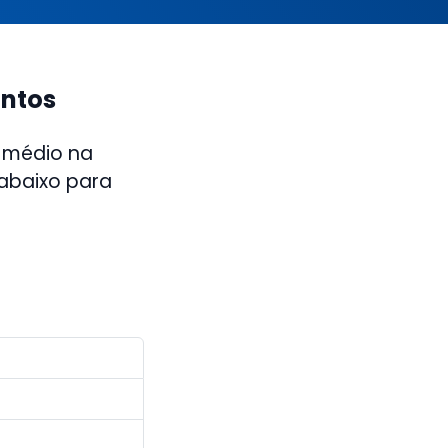
antos
 médio na
 abaixo para