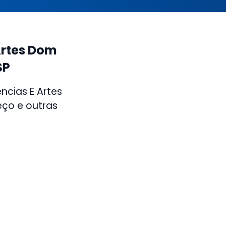
Artes Dom
SP
ncias E Artes
eço e outras