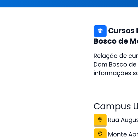
Cursos 
Bosco de M
Relação de cur
Dom Bosco de M
informações so
Campus U
Rua August
Monte Apr