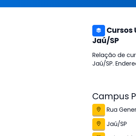
Cursos 
Jaú/SP
Relação de cur
Jaú/SP. Endere
Campus P
Rua Genera
Jaú/SP