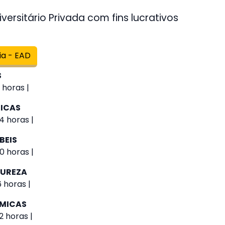
versitário Privada com fins lucrativos
ia - EAD
S
 horas |
GICAS
4 horas |
BEIS
0 horas |
TUREZA
 horas |
ÔMICAS
2 horas |