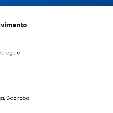
olvimento
dereço e
ga, Gabiroba