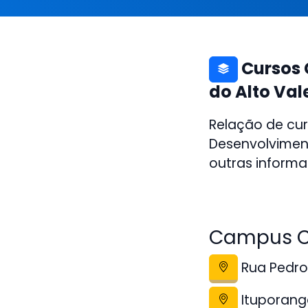
Cursos 
do Alto Val
Relação de cur
Desenvolviment
outras informa
Campus C
Rua Pedro
Ituporan