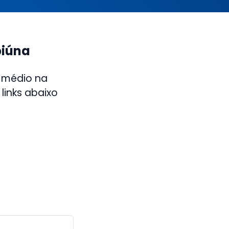
piúna
 médio na
links abaixo