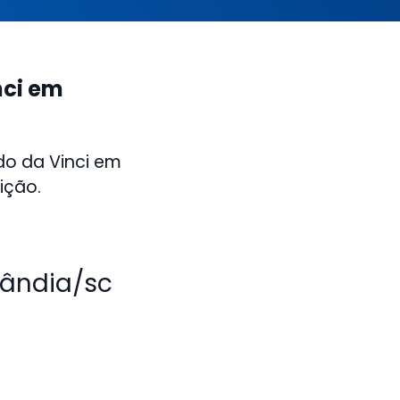
nci em
do da Vinci em
ição.
lândia/sc