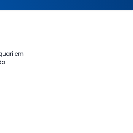
quari em
ão.