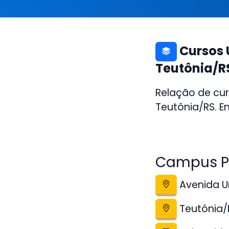
Cursos 
Teutônia/R
Relação de cur
Teutônia/RS. E
Campus Po
Avenida Um
Teutônia/