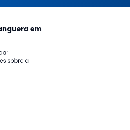
hanguera em
par
es sobre a