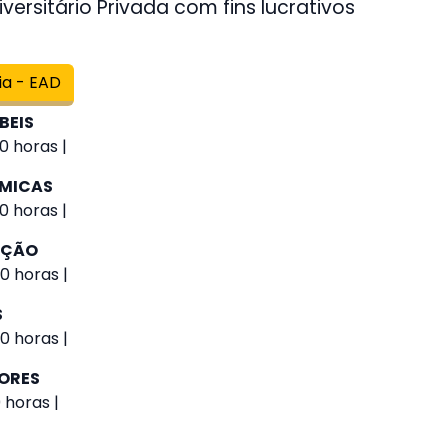
versitário Privada com fins lucrativos
ia - EAD
BEIS
0 horas |
ÔMICAS
0 horas |
AÇÃO
0 horas |
S
0 horas |
IORES
 horas |