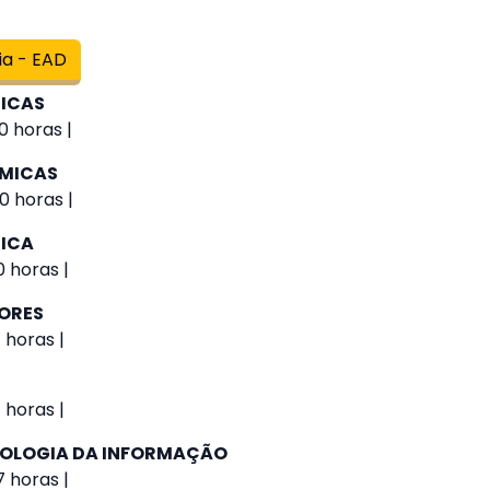
ia - EAD
GICAS
0 horas |
ÔMICAS
0 horas |
TICA
 horas |
IORES
 horas |
 horas |
NOLOGIA DA INFORMAÇÃO
 horas |