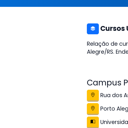
Cursos 
Relação de cu
Alegre/RS. End
Campus Po
Rua dos An
Porto Ale
Universida