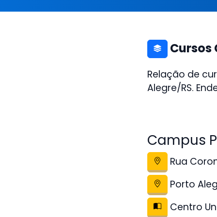
Cursos 
Relação de cur
Alegre/RS. End
Campus Po
Rua Corone
Porto Ale
Centro Uni