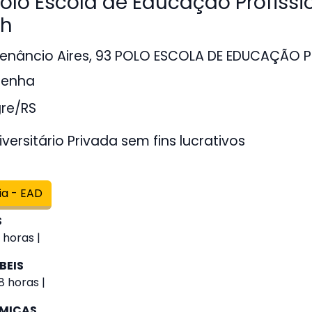
lo Escola de Educação Profissi
ch
enâncio Aires, 93 POLO ESCOLA DE EDUCAÇÃO P
zenha
gre/RS
versitário Privada sem fins lucrativos
ia - EAD
S
 horas |
BEIS
8 horas |
ÔMICAS