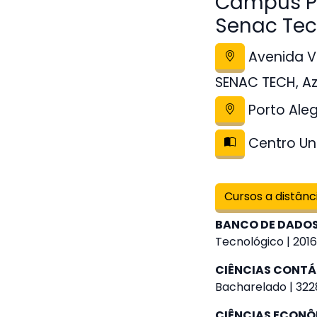
Campus Po
Senac Te
Avenida V
SENAC TECH, A
Porto Ale
Centro Uni
Cursos a distânc
BANCO DE DADO
Tecnológico | 2016
CIÊNCIAS CONTÁ
Bacharelado | 322
CIÊNCIAS ECON