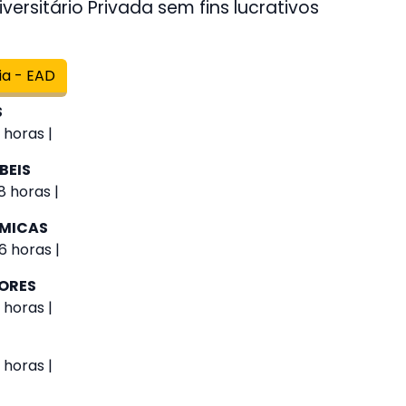
versitário Privada sem fins lucrativos
ia - EAD
S
 horas |
BEIS
8 horas |
ÔMICAS
6 horas |
IORES
 horas |
 horas |