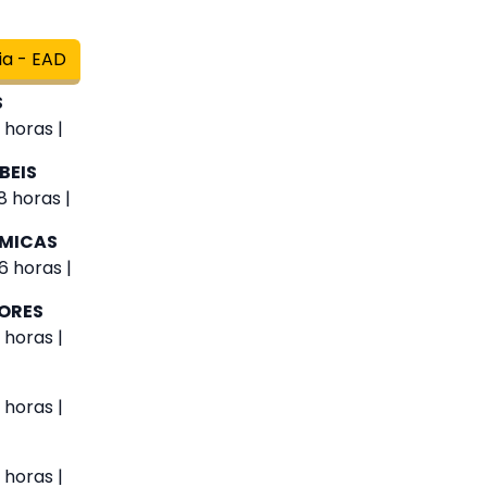
ia - EAD
S
 horas |
BEIS
8 horas |
ÔMICAS
6 horas |
IORES
 horas |
 horas |
 horas |