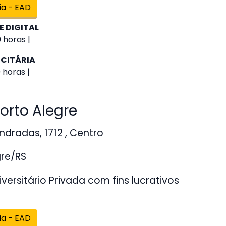
ia - EAD
E DIGITAL
 horas |
CITÁRIA
 horas |
rto Alegre
dradas, 1712 , Centro
gre/RS
versitário Privada com fins lucrativos
ia - EAD