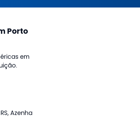
m Porto
méricas em
uição.
 RS, Azenha