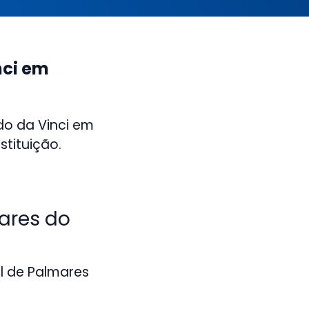
nci em
do da Vinci em
stituição.
ares do
al de Palmares