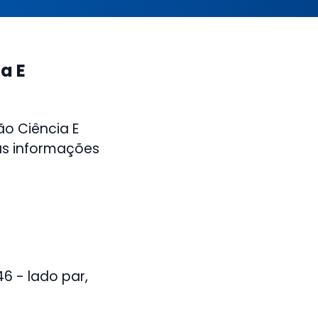
a E
ão Ciência E
as informações
6 - lado par,