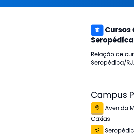
Cursos 
Seropédica
Relação de cur
Seropédica/RJ.
Campus Po
Avenida Mi
Caxias
Seropédic