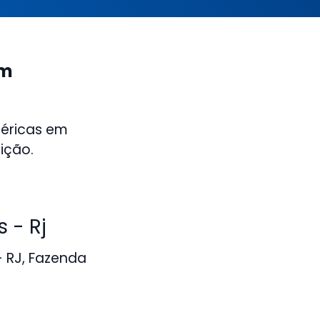
em
méricas em
ição.
 - Rj
 RJ, Fazenda