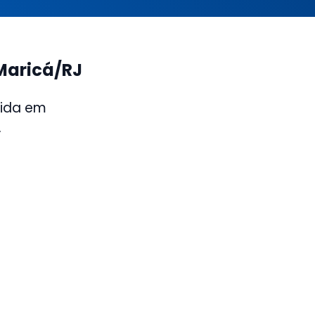
Maricá/RJ
eida em
.