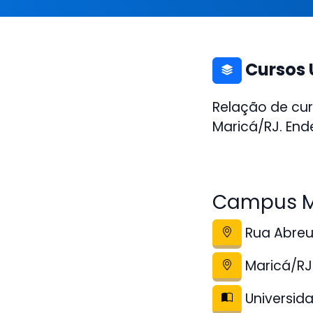
Cursos 
Relação de cur
Maricá/RJ. End
Campus M
Rua Abreu 
Maricá/RJ
Universida