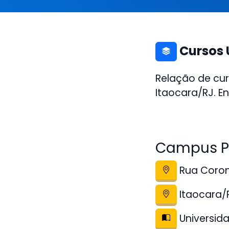
Cursos 
Relação de cu
Itaocara/RJ. E
Campus Po
Rua Corone
Itaocara/
Universida