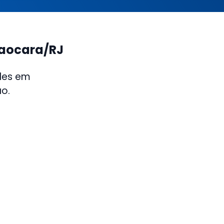
taocara/RJ
des em
ão.