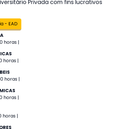
versitário Privada com fins lucrativos
ia - EAD
IA
0 horas |
GICAS
0 horas |
BEIS
0 horas |
ÔMICAS
0 horas |
 horas |
IORES