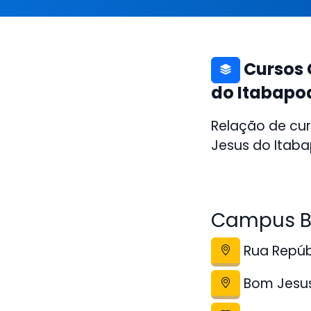
Cursos 
do Itabapo
Relação de cur
Jesus do Itaba
Campus Bo
Rua Repúb
Bom Jesus