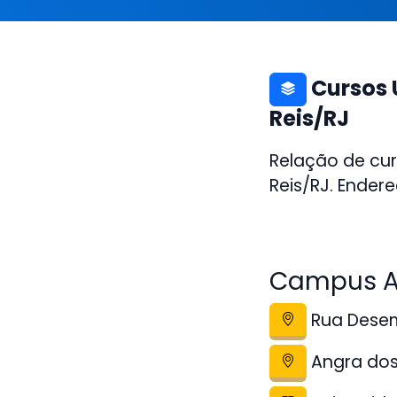
Cursos 
Reis/RJ
Relação de cu
Reis/RJ. Endere
Campus An
Rua Desemb
Angra dos