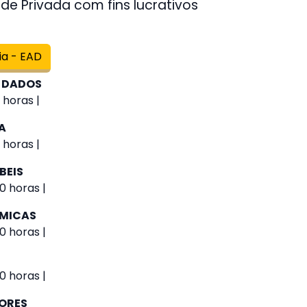
de Privada com fins lucrativos
ia - EAD
 DADOS
 horas |
A
 horas |
BEIS
0 horas |
ÔMICAS
0 horas |
0 horas |
IORES