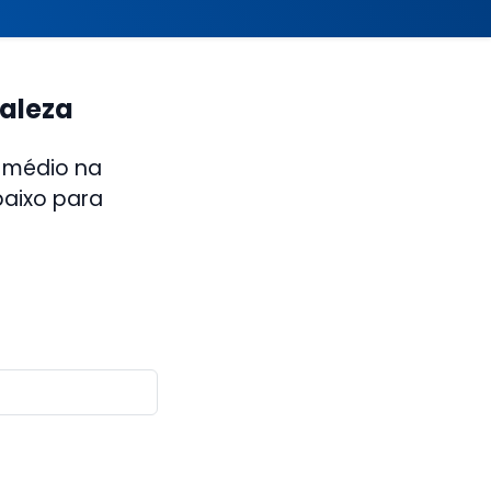
ealeza
 médio na
baixo para