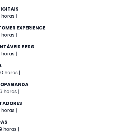
IGITAIS
 horas |
TOMER EXPERIENCE
 horas |
NTÁVEIS E ESG
 horas |
A
0 horas |
PROPAGANDA
6 horas |
UTADORES
 horas |
CAS
9 horas |