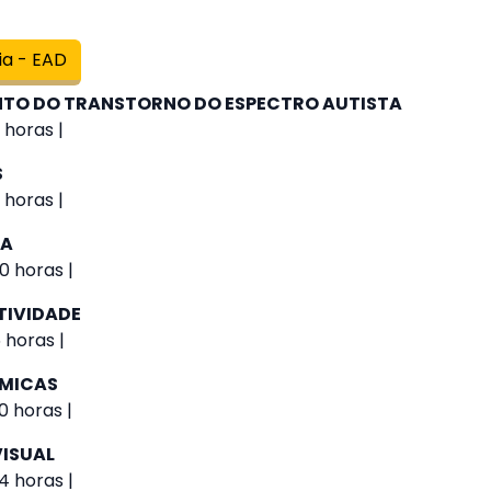
ia - EAD
O DO TRANSTORNO DO ESPECTRO AUTISTA
 horas |
S
 horas |
IA
0 horas |
TIVIDADE
 horas |
ÔMICAS
0 horas |
VISUAL
4 horas |