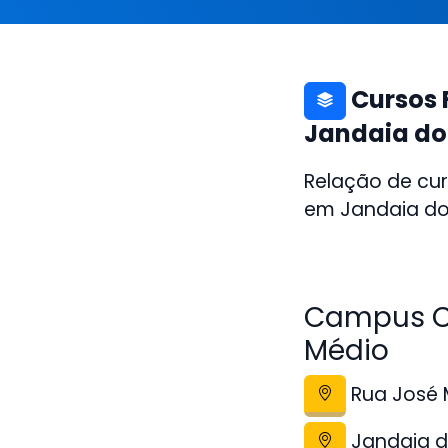
Cursos 
Jandaia do
Relação de cu
em Jandaia do 
Campus Co
Médio
Rua José M
Jandaia d