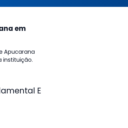
rana em
de Apucarana
instituição.
damental E