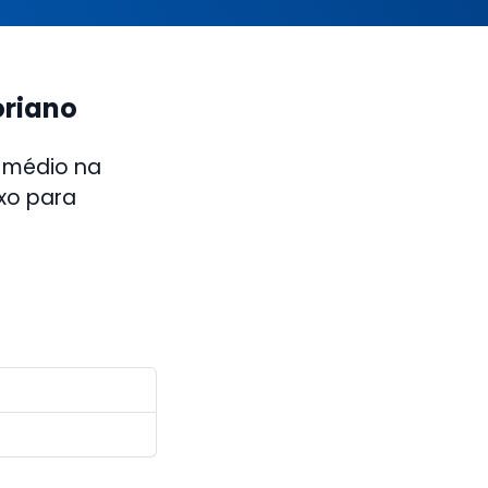
oriano
 médio na
ixo para