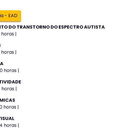
ia - EAD
O DO TRANSTORNO DO ESPECTRO AUTISTA
 horas |
S
 horas |
IA
0 horas |
TIVIDADE
 horas |
ÔMICAS
0 horas |
VISUAL
4 horas |