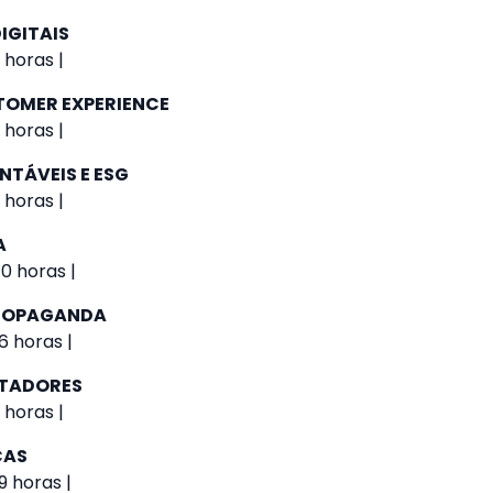
IGITAIS
 horas |
TOMER EXPERIENCE
 horas |
NTÁVEIS E ESG
 horas |
A
0 horas |
PROPAGANDA
6 horas |
UTADORES
 horas |
CAS
9 horas |