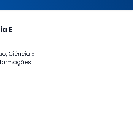
ia E
o, Ciência E
informações