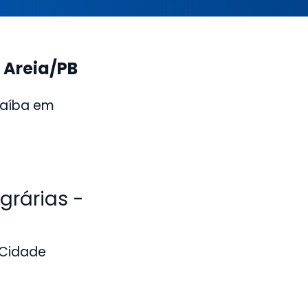
 Areia/PB
raíba em
grárias -
 Cidade