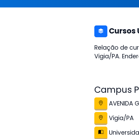
Cursos 
Relação de cu
Vigia/PA. Ende
Campus Po
AVENIDA G
Vigia/PA
Universida