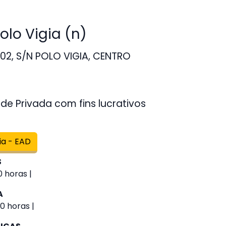
lo Vigia (n)
02, S/N POLO VIGIA, CENTRO
de Privada com fins lucrativos
ia - EAD
S
 horas |
A
0 horas |