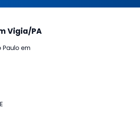
m Vigia/PA
o Paulo em
E