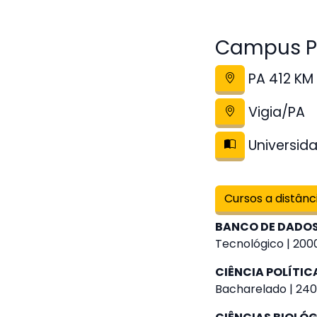
Campus Po
PA 412 KM 
Vigia/PA
Universida
Cursos a distânc
BANCO DE DADO
Tecnológico | 2000
CIÊNCIA POLÍTIC
Bacharelado | 240