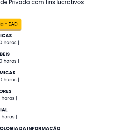
de Privada com fins lucrativos
ia - EAD
GICAS
0 horas |
BEIS
0 horas |
ÔMICAS
0 horas |
IORES
 horas |
IAL
 horas |
NOLOGIA DA INFORMAÇÃO