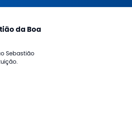
tião da Boa
ão Sebastião
tuição.