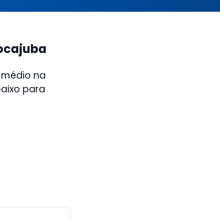
Mocajuba
 médio na
baixo para