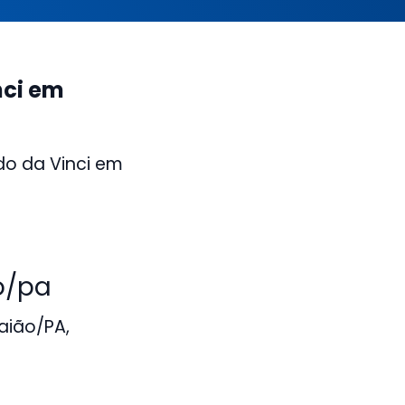
nci em
do da Vinci em
o/pa
aião/PA,