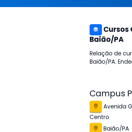
Cursos 
Baião/PA
Relação de cur
Baião/PA. Ende
Campus Po
Avenida Ge
Centro
Baião/PA