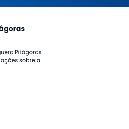
tágoras
guera Pitágoras
mações sobre a