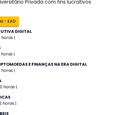
versitário Privada com fins lucrativos
ia - EAD
UTIVA DIGITAL
 horas |
S
 horas |
IPTOMOEDAS E FINANÇAS NA ERA DIGITAL
 horas |
A
0 horas |
GICAS
 horas |
BEIS