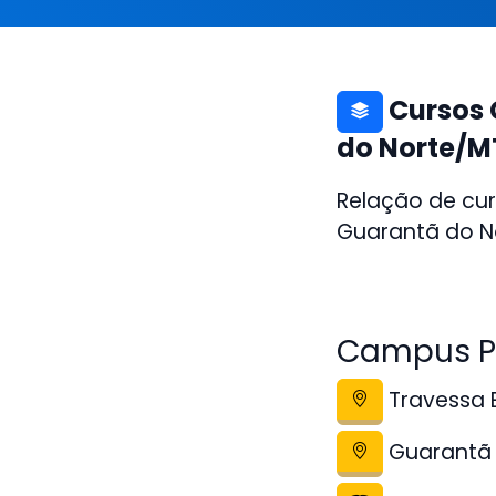
Cursos 
do Norte/M
Relação de cur
Guarantã do No
Campus P
Travessa E
Guarantã 