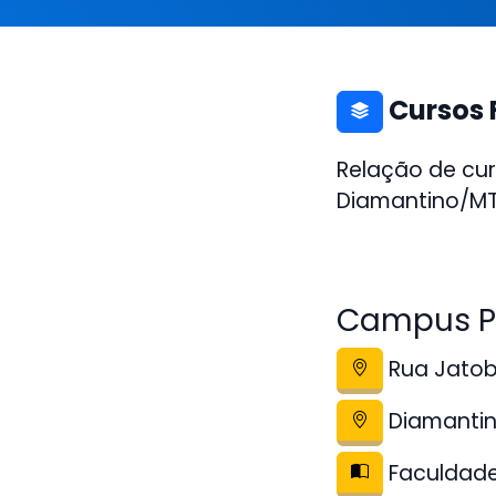
Cursos 
Relação de cur
Diamantino/MT.
Campus P
Rua Jatob
Diamanti
Faculdade 