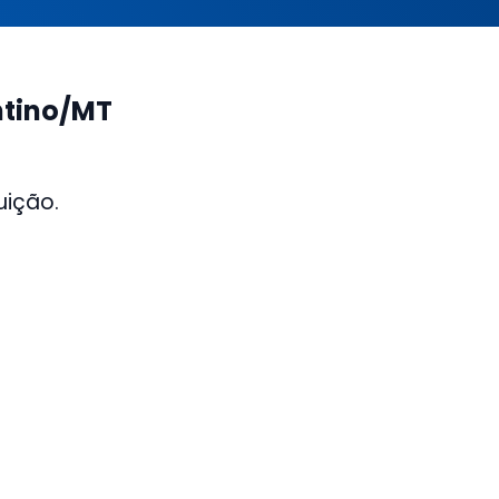
ntino/MT
uição.