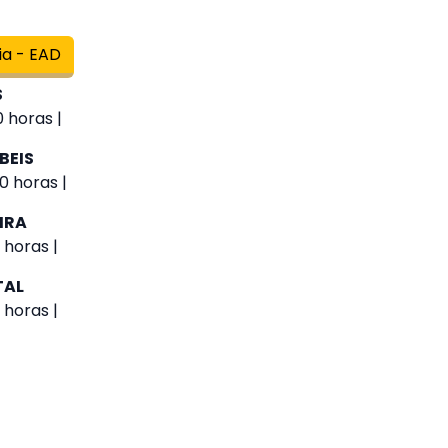
ia - EAD
S
 horas |
BEIS
0 horas |
IRA
 horas |
TAL
 horas |