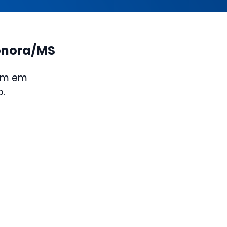
Sonora/MS
 Im em
o.