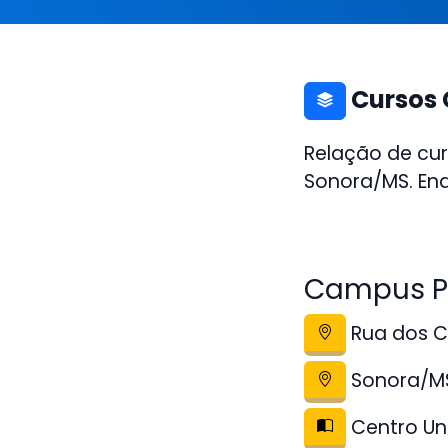
Cursos 
Relação de cur
Sonora/MS. End
Campus Po
Rua dos Co
Sonora/M
Centro Uni