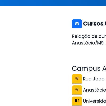
Cursos 
Relação de cu
Anastácio/MS. 
Campus A
Rua Joao 
Anastáci
Universida