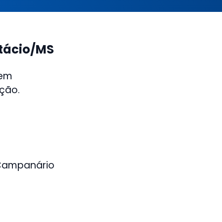
tácio/MS
 em
ição.
 Campanário