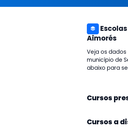
Escolas
Aimorés
Veja os dados
município de S
abaixo para se
Cursos pre
Cursos a d