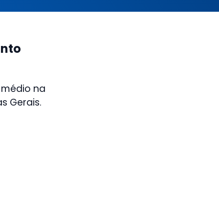
anto
 médio na
s Gerais.