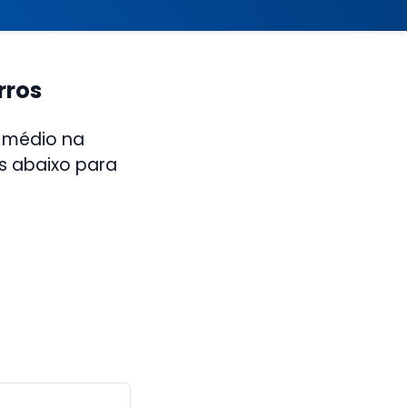
rros
 médio na
ks abaixo para