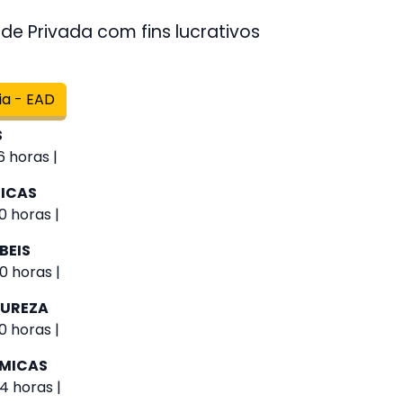
de Privada com fins lucrativos
ia - EAD
S
 horas |
GICAS
0 horas |
BEIS
0 horas |
TUREZA
0 horas |
ÔMICAS
4 horas |