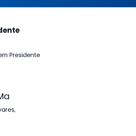
dente
 em Presidente
 Ma
vares,