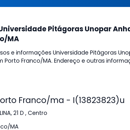
Universidade Pitágoras Unopar An
co/MA
sos e informações Universidade Pitágoras Uno
 Porto Franco/MA. Endereço e outras informa
rto Franco/ma - I(13823823)u
NA, 21 D , Centro
nco/MA