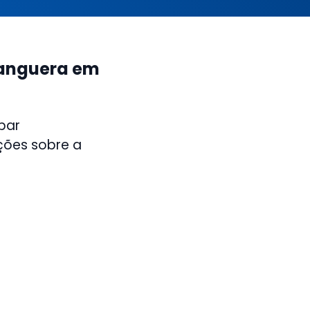
hanguera em
par
ções sobre a