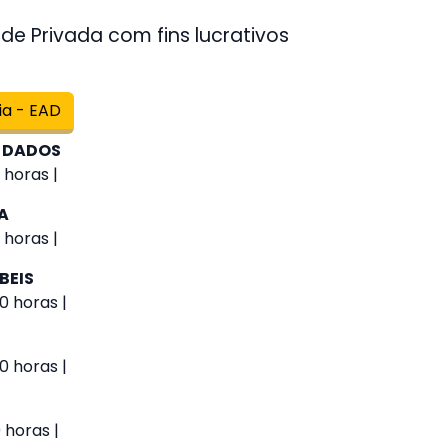
de Privada com fins lucrativos
ia - EAD
 DADOS
 horas |
A
 horas |
BEIS
0 horas |
0 horas |
 horas |