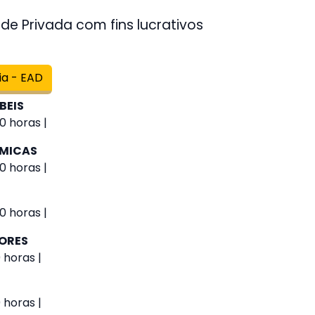
de Privada com fins lucrativos
ia - EAD
BEIS
0 horas |
ÔMICAS
0 horas |
0 horas |
IORES
 horas |
 horas |