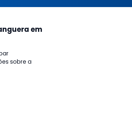
hanguera em
par
ões sobre a