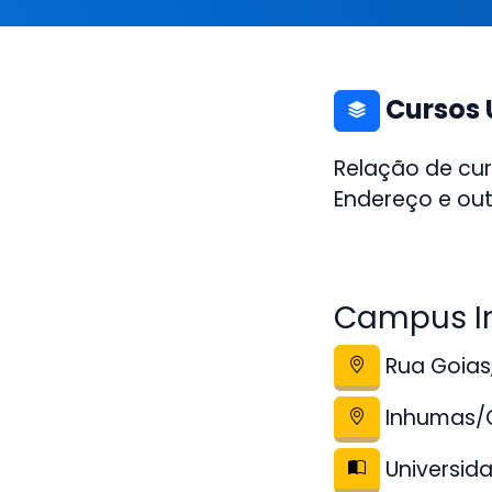
Cursos 
Relação de cur
Endereço e out
Campus I
Rua Goias,
Inhumas/
Universida