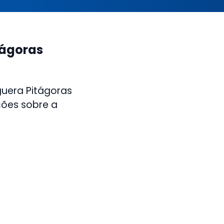
tágoras
guera Pitágoras
ções sobre a